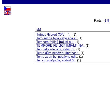
Parts :
1-9
<<
T(iti)us \l\ib(er) XXVII. \..
(1)
Tato socha byla vztyčena k..
(1)
Tempore fe[lici] [m]ulti nu..
(1)
TEMPORE FE[LICI] [M]VLTI NV..
(1)
Ten, kdo zde leží, vidíš, p..
(1)
Tento dům nenávidí špatnost..
(1)
Tento zvon byl nedávno odli..
(1)
Terram sus\pic\e, viator! S..
(1)