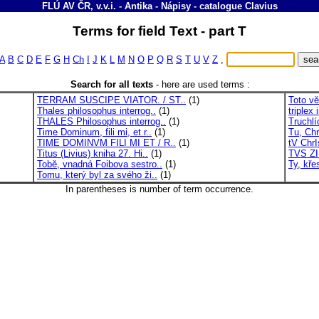
FLÚ AV ČR, v.v.i. - Antika - Nápisy
-
catalogue
Clavius
Terms for field Text - part T
A
B
C
D
E
F
G
H
Ch
I
J
K
L
M
N
O
P
Q
R
S
T
U
V
Z
,
Search for all texts
-
here are used terms :
TERRAM SUSCIPE VIATOR. / ST..
(1)
Toto vě
Thales philosophus interrog..
(1)
triplex 
THALES Philosophus interrog..
(1)
Truchlí
Time Dominum, fili mi, et r..
(1)
Tu, Chr
TIME DOMINVM FILI MI ET / R..
(1)
tV ChrI
Titus (Livius) kniha 27. Hi..
(1)
TVS ZI
Tobě, vnadná Foibova sestro..
(1)
Ty, kře
Tomu, který byl za svého ži..
(1)
In parentheses is number of term occurrence.