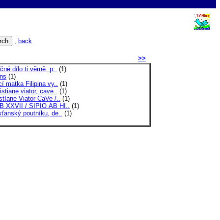
,
back
>>
čné dílo ti věrně p..
(1)
ins
(1)
cí matka Filipina vy..
(1)
istiane viator, cave..
(1)
stIane Viator CaVe /..
(1)
B XXVII / SIPIO AB HI..
(1)
sťanský poutníku, de..
(1)