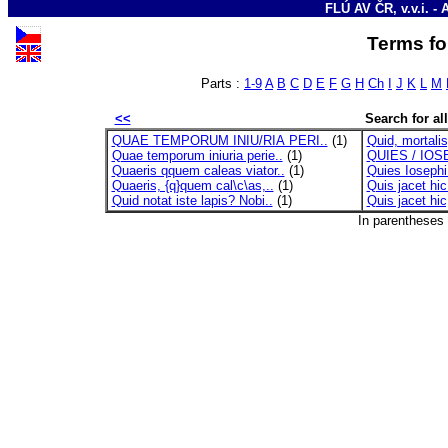
FLÚ AV ČR, v.v.i. - 
Terms for
Parts :
1-9
A
B
C
D
E
F
G
H
Ch
I
J
K
L
M
<<
Search for all
QUAE TEMPORUM INIU/RIA PERI..
(1)
Quid, mortalis
Quae temporum iniuria perie..
(1)
QUIES / IOS
Quaeris qquem caleas viator..
(1)
Quies Iosephi
Quaeris, {q}quem cal\c\as,..
(1)
Quis jacet hic
Quid notat iste lapis? Nobi..
(1)
Quis jacet hic,
In parentheses