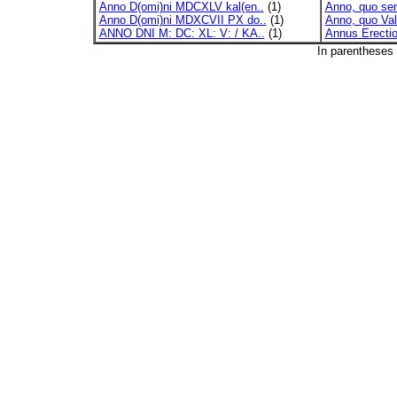
Anno D(omi)ni MDCXLV kal(en..
(1)
Anno, quo sent
Anno D(omi)ni MDXCVII PX do..
(1)
Anno, quo Val
ANNO DNI M: DC: XL: V: / KA..
(1)
Annus Erection
In parentheses