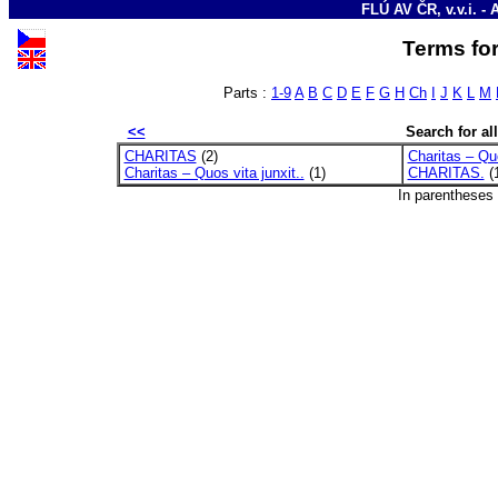
FLÚ AV ČR, v.v.i. - 
Terms for
Parts :
1-9
A
B
C
D
E
F
G
H
Ch
I
J
K
L
M
<<
Search for all
CHARITAS
(2)
Charitas – Quo
Charitas – Quos vita junxit..
(1)
CHARITAS.
(
In parentheses